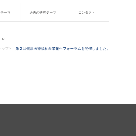
発テーマ
過去の研究テーマ
コンタクト
た。
トップ>
第２回健康医療福祉産業創生フォーラムを開催しました。