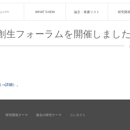
ンバー
WHAT`S NEW
論文・著書リスト
研究開
創生フォーラムを開催しまし
（→詳細）。
研究開発テーマ
過去の研究テーマ
コンタクト
.