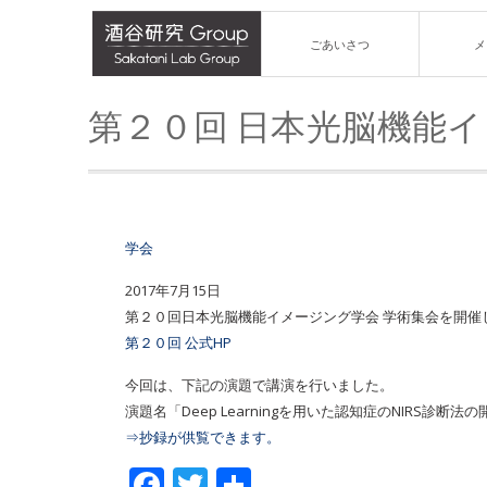
ごあいさつ
メ
第２０回 日本光脳機能
学会
2017年7月15日
第２０回日本光脳機能イメージング学会 学術集会を開催
第２０回 公式HP
今回は、下記の演題で講演を行いました。
演題名「Deep Learningを用いた認知症のNIRS診断法
⇒抄録が供覧できます。
Facebook
Twitter
共