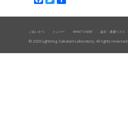
有
ごあいさつ
メンバー
WHAT`S NEW
論文・著書リスト
© 2020 Lightning. Sakatani Laboratory. All rights reserved