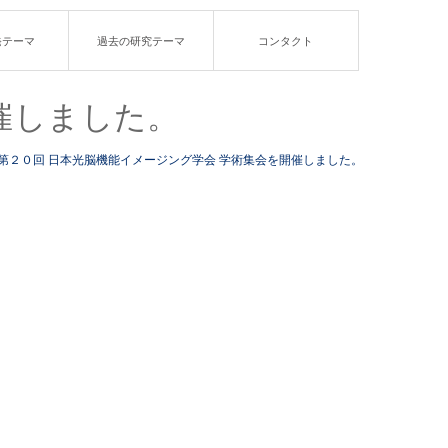
発テーマ
過去の研究テーマ
コンタクト
催しました。
第２０回 日本光脳機能イメージング学会 学術集会を開催しました。