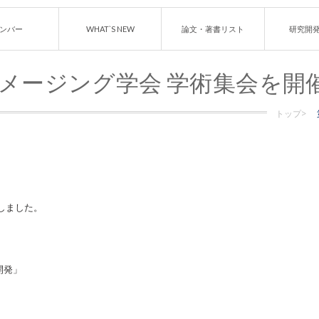
ンバー
WHAT`S NEW
論文・著書リスト
研究開
イメージング学会 学術集会を開
トップ>
しました。
の開発」